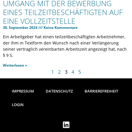
UMGANG MIT DER BEWERBUNG
EINES TEILZEITBESCHÄFTIGTEN AUF
EINE VOLLZEITSTELLE
30. September 2024
Keine Kommentare
Ein Arbeitgeber hat einen teilzeitbeschäftigten Arbeitnehmer,
der ihm in Textform den Wunsch nach einer Verlängerung
seiner vertraglich vereinbarten Arbeitszeit angezeigt hat, nach
§ 9 S.
Weiterlesen »
1
2
3
4
5
IMPRESSUM
DATENSCHUTZ
BARRIEREFREIHEIT
LOGIN