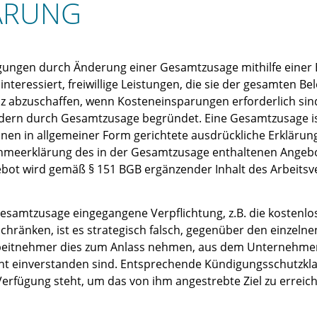
ARUNG
ingungen durch Änderung einer Gesamtzusage mithilfe einer
interessiert, freiwillige Leistungen, die sie der gesamten B
z abzuschaffen, wenn Kosteneinsparungen erforderlich sind.
ndern durch Gesamtzusage begründet. Eine Gesamtzusage is
en in allgemeiner Form gerichtete ausdrückliche Erklärung
hmeerklärung des in der Gesamtzusage enthaltenen Angebots
ebot wird gemäß § 151 BGB ergänzender Inhalt des Arbeitsv
 Gesamtzusage eingegangene Verpflichtung, z.B. die kosten
schränken, ist es strategisch falsch, gegenüber den einz
 Arbeitnehmer dies zum Anlass nehmen, aus dem Unternehme
ht einverstanden sind. Entsprechende Kündigungsschutzkla
Verfügung steht, um das von ihm angestrebte Ziel zu erreic