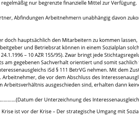
 regelmäßig nur begrenzte finanzielle Mittel zur Verfügung.
spartner, Abfindungen Arbeitnehmern unabhängig davon zuko
 doch hauptsächlich den Mitarbeitern zu kommen lassen, di
beitgeber und Betriebsrat können in einem Sozialplan solc
 24.1.1996 – 10 AZR 155/95). Zwar bringt jede Stichtagsreg
m gegebenen Sachverhalt orientiert und somit sachlich vert
 Interessenausgleichs iSd § 111 BetrVG nehmen. Mit dem Zu
Arbeitnehmer, die vor dem Abschluss des Interessenausgle
Arbeitsverhältnis ausgeschieden sind, erhalten dann kein
 am …………(Datum der Unterzeichnung des Interessenausgleich
 Krise ist vor der Krise – Der strategische Umgang mit Sozi