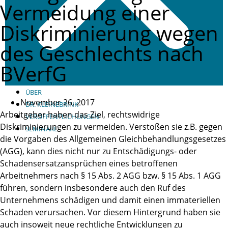
Vermeidung einer
Diskriminierung wegen
des Geschlechts nach
BVerfG
ÜBER
November 26, 2017
DR. KLEINEBRINK
Arbeitgeber haben das Ziel, rechtswidrige
VERÖFFENTLICHUNGEN
Diskriminierungen zu vermeiden. Verstoßen sie z.B. gegen
SEMINARE
die Vorgaben des Allgemeinen Gleichbehandlungsgesetzes
(AGG), kann dies nicht nur zu Entschädigungs- oder
Schadensersatzansprüchen eines betroffenen
Arbeitnehmers nach § 15 Abs. 2 AGG bzw. § 15 Abs. 1 AGG
führen, sondern insbesondere auch den Ruf des
Unternehmens schädigen und damit einen immateriellen
Schaden verursachen. Vor diesem Hintergrund haben sie
auch insoweit neue rechtliche Entwicklungen zu