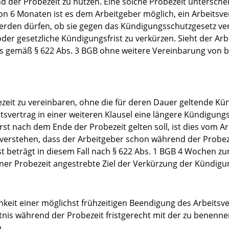
 der Probezeit zu nutzen. Eine solche Probezeit unterscheid
n 6 Monaten ist es dem Arbeitgeber möglich, ein Arbeitsver
rden dürfen, ob sie gegen das Kündigungsschutzgesetz vers
oder gesetzliche Kündigungsfrist zu verkürzen. Sieht der Arb
s gemäß § 622 Abs. 3 BGB ohne weitere Vereinbarung von be
bezeit zu vereinbaren, ohne die für deren Dauer geltende Künd
svertrag in einer weiteren Klausel eine längere Kündigungs
 erst nach dem Ende der Probezeit gelten soll, ist dies vom
 verstehen, dass der Arbeitgeber schon während der Probeze
st beträgt in diesem Fall nach § 622 Abs. 1 BGB 4 Wochen 
r Probezeit angestrebte Ziel der Verkürzung der Kündigungs
hkeit einer möglichst frühzeitigen Beendigung des Arbeitsve
nis während der Probezeit fristgerecht mit der zu benenne
.