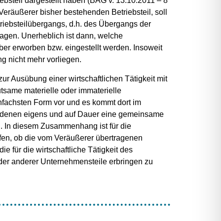
ebsteil dargestellt haben (BAG v. 13.10.2011 – 8
eräußerer bisher bestehenden Betriebsteil, soll
triebsteilübergangs, d.h. des Übergangs der
lagen. Unerheblich ist dann, welche
ber erworben bzw. eingestellt werden. Insoweit
g nicht mehr vorliegen.
ur Ausübung einer wirtschaftlichen Tätigkeit mit
utsame materielle oder immaterielle
einfachsten Form vor und es kommt dort im
n, denen eigens und auf Dauer eine gemeinsame
nd. In diesem Zusammenhang ist für die
rüfen, ob die vom Veräußerer übertragenen
e für die wirtschaftliche Tätigkeit des
der anderer Unternehmensteile erbringen zu