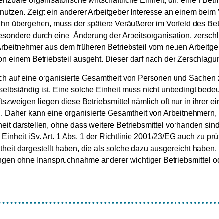
nzbare organisatorische wirtschaftliche Einheit, dh. einen Betri
tzen. Zeigt ein anderer Arbeitgeber Interesse an einem beim V
f ihn übergehen, muss der spätere Veräußerer im Vorfeld des Be
nsbesondere durch eine Änderung der Arbeitsorganisation, zersch
 Arbeitnehmer aus dem früheren Betriebsteil vom neuen Arbeitge
n einem Betriebsteil ausgeht. Dieser darf nach der Zerschlagun
 sich auf eine organisierte Gesamtheit von Personen und Sachen z
selbständig ist. Eine solche Einheit muss nicht unbedingt bede
tszweigen liegen diese Betriebsmittel nämlich oft nur in ihrer 
an. Daher kann eine organisierte Gesamtheit von Arbeitnehmer
heit darstellen, ohne dass weitere Betriebsmittel vorhanden si
n Einheit iSv. Art. 1 Abs. 1 der Richtlinie 2001/23/EG auch zu p
heit dargestellt haben, die als solche dazu ausgereicht haben, di
ungen ohne Inanspruchnahme anderer wichtiger Betriebsmittel o