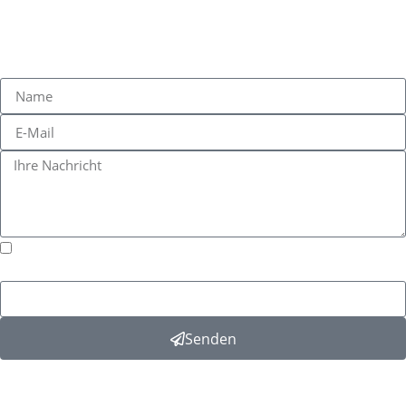
NEHMEN SIE
KONTAKT
AUF
Hiermit erklären Sie dass Sie die
Datenschutzerklärung
gelesen uns akzeptiert haben.*
Senden
GUT
INFORMIERT
AUF